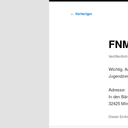
Beitragsnavigation
←
Vorheriger
FNM
Veröffentlic
Wichtig. A
Jugendzen
Adresse:
In den Bä
32425 Mi
Dieser Eint