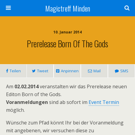
Magictreff Minden
10. Januar 2014
Prerelease Born Of The Gods
Teilen
Tweet
Anpinnen
Mail
SMS
Am
02.02.2014
veranstalten wir das Prerelease neuen
Editon Born of the Gods.
Voranmeldungen
sind ab sofort im
Event Termin
möglich.
Wünsche zum Pfad könnt Ihr bei der Voranmeldung
mit angebenen, wir versuchen diese zu