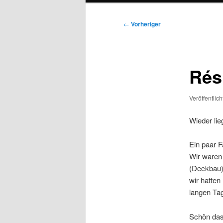
Beitragsnavigation
←
Vorheriger
Ré­
Veröffentlic
Wieder lie
Ein paar 
Wir waren 
(Deckbau) 
wir hatten
langen Tag
Schön das