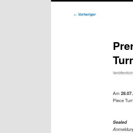
Beitragsnavigation
←
Vorheriger
Pre
Tur
Veröffentlic
Am
28.07
Piece Turn
Sealed
Anmeldung